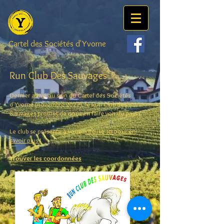
Cartel
des Sociétés d'Yvorne
Run Club Des Sauvages
Dernier arrivé au sein du Cartel des Sociétés
d'Yvorne (novembre 2022), le Run Club des
Sauvages promet de nous en faire voir du pays !
Le club se présente à vous :
cliquez
ici pour en
savoir plus
!
Trouver les coordonnées