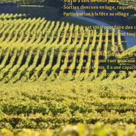
- Sortie à skis de deux jours
- Sorties diverses en luge, raquettes
- Participation à la fête au village
Le Ski-Club est idéal pour faire des 
ces activités où l'ambiance est to
êtes tous les bienvenus!
Pour terminer, le Ski-Club possède 
situé à Luan. Il se loue tant pour u
famille ou entre amis. Il a une capa
sur trois chambres à coucher et un 
Renseignements :
- Ski-Club :
trouver les coord
onnées
- Chalet de Luan : Jean-Marc Minod 
E-mail :
faminod@blue