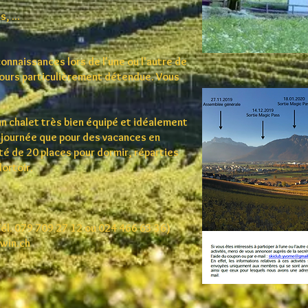
, ...
connaissances lors de l'une ou l'autre de
ujours particulièrement détendue. Vous
un chalet très bien équipé et idéalement
ne journée que pour des vacances en
cité de 20 places pour dormir, réparties
dortoir.
(Tél. 079 709 27 12 ou 024 466 63 36)
win.ch