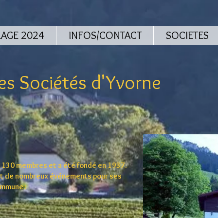
LAGE 2024
INFOS/CONTACT
SOCIETES
s Sociétés d'Yvorne
e 130 membres et a été fondé en 1937.
ant de nombreux événements pour ses
ommune :