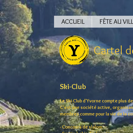
ACCUEIL
FÊTE AU VIL
Cartel
de
Ski-Club
Le Ski-Club d'Yvorne compte plus d
C'est une société active, organis
membres comme pour la vie de la c
- Concours de slalom