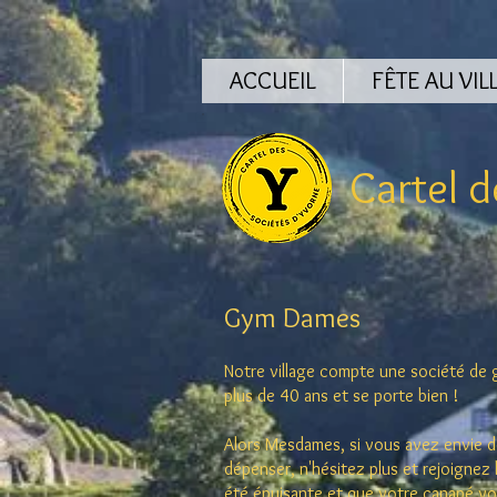
ACCUEIL
FÊTE AU VIL
Cartel
de
Gym Dames
Notre village compte une société de
plus de 40 ans et se porte bien !
Alors Mesdames, si vous avez envie de
dé
penser, n'hésitez plus et rejoigne
été épuisante
et que votre canapé vo