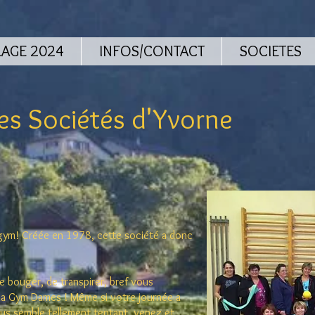
LAGE 2024
INFOS/CONTACT
SOCIETES
s Sociétés d'Yvorne
 gym!
Créée en 1978, cette société a donc
 bouger, de transpirer, bref vous
z la Gym Dames ! Même si votre journée a
us semble tellement tentant, venez et