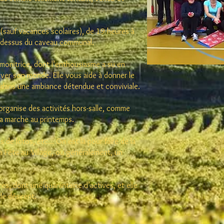
(sauf vacances scolaires), de 19 heures à
en dessus du caveau communal.
monitrice, dont l’enthousiasme a su en
tiver son monde. Elle vous aide à donner le
, dans une ambiance détendue et conviviale.
organise des activités hors-salle, comme
 la marche au printemps.
s de lotos, etc...
On est là pour faire de la
a Fête au Village, où généralement, un
s, dont une quarantaine d’actives, et elle
 le désirent.