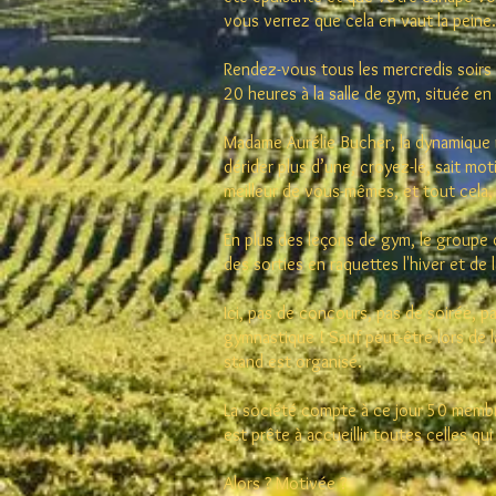
vous
verrez que cela en vaut la peine.
Rendez-vous tous les mercredis soirs 
20 heures à la salle de gym, située 
Madame Aurélie Bucher, la dynamique 
dérider plus d’une, croyez-le, sait mo
meilleur de vous-mêmes, et tout cela
En plus des leçons de gym, le groupe 
des sorties en raquettes l'hiver et de
Ici, pas de concours, pas de soirée, pa
gymnastique ! Sauf peut-être lors de l
stand est organisé.
La société compte à ce jour 50 membre
est prête à accueillir toutes celles qui
Alors ? Motivée ?