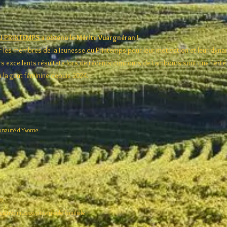
U PRINTEMPS
a obtenu le Mérite Vuargnéran !
les membres de la Jeunesse du Printemps pour leur motivation et leur dyn
 excellents résultats lors de récents concours de tambours sont une fierté e
à la gent féminine depuis 2024.
unauté d'Yvorne
hy
ativo-musico-viti-vinicole familiale