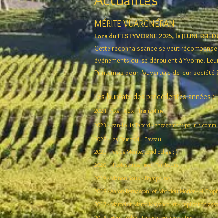
MÉRITE VUARGNÉRAN
Lors du FESTYVORNE 2025, la
JEUNESSE D
Cette reconnaissance se veut récompenser 
événements qui se déroulent à Yvorne. Leurs
Printemps pour l'ouverture de leur société 
Les lauréats des précédentes années :
2024 - Axel Roux - Trampoline
2023 - Jean-Louis Tabord - engagement pour la comm
2022 - Les Dames du Caveau
2021 - Pas de Mérite, covid oblige ;-)
2020 - Nicolas Ansermoz - Tambours
2019 - Manon Roux - Trampoline
2018 - Aaron Bernasconi et Mathieu Morier - 4L Trop
2017 - Marcel et Marco Mayencourt - Implication associ
2016 - Henri Kohli - Implication associative