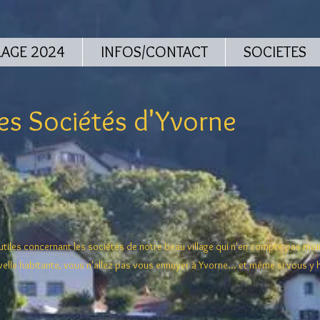
LAGE 2024
INFOS/CONTACT
SOCIETES
s Sociétés d'Yvorne
 utiles concernant les sociétés de notre beau village qui n'en compte pas mo
velle habitante, vous n'allez pas vous ennuyer à Yvorne... et même si vous y